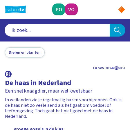
Ga
naar
PO
VO
hoofdinhoud
Dieren en planten
14 nov 2024
853
De haas in Nederland
Een snel knaagdier, maar wel kwetsbaar
In weilanden zie je regelmatig hazen voorbijrennen. Ook is
de haas niet zo veeleisend als het gaat om voedsel of
leefomgeving. Toch gaat het niet goed met de haas in
Nederland.
Vroege Vogels in de klas