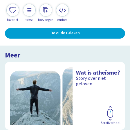
favoriet
tekst
toevoegen
embed
De oude Grieken
Meer
Wat is atheïsme?
Story over niet
geloven
Scrollverhaal