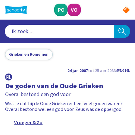
Ga
naar
PO
VO
hoofdinhoud
Grieken en Romeinen
24 jan 2007
tot 25 apr 2033
216k
De goden van de Oude Grieken
Overal bestond een god voor
Wist je dat bij de Oude Grieken er heel veel goden waren?
Overal bestond wel een god voor. Zeus was de oppergod.
Vroeger & Zo