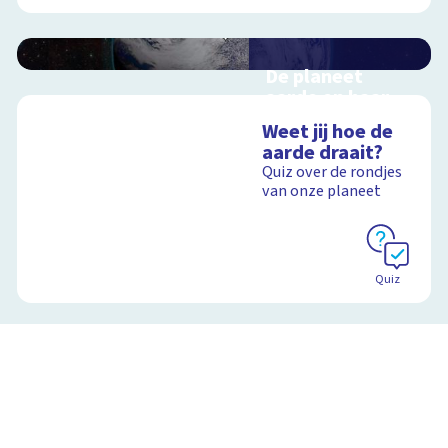
De planeet
aarde en haar
satelliet, de
Weet jij hoe de
maan
aarde draait?
Interactieve
Quiz over de rondjes
schoolplaat voorbij
van onze planeet
de dampkring
Schoolplaat
Quiz