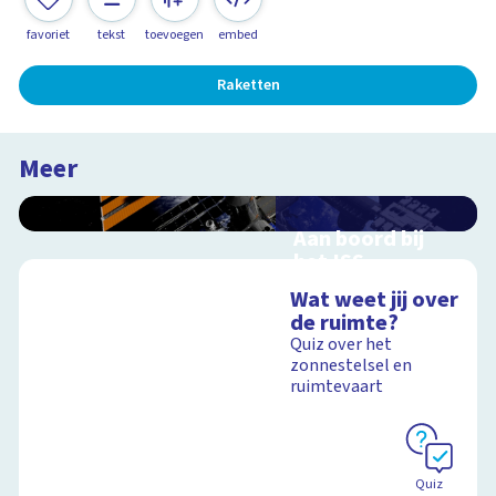
favoriet
tekst
toevoegen
embed
Raketten
Meer
Aan boord bij
het ISS
Interactieve
Wat weet jij over
schoolplaat over de
de ruimte?
ruimtevaart
Quiz over het
zonnestelsel en
ruimtevaart
Schoolplaat
Quiz