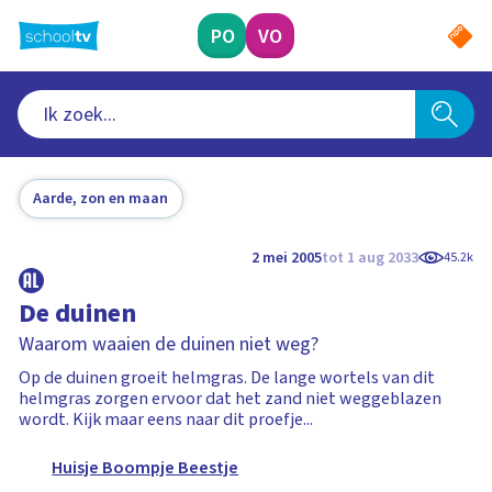
Ga
naar
PO
VO
hoofdinhoud
Aarde, zon en maan
2 mei 2005
tot 1 aug 2033
45.2k
De duinen
Waarom waaien de duinen niet weg?
Op de duinen groeit helmgras. De lange wortels van dit
helmgras zorgen ervoor dat het zand niet weggeblazen
wordt. Kijk maar eens naar dit proefje...
Huisje Boompje Beestje