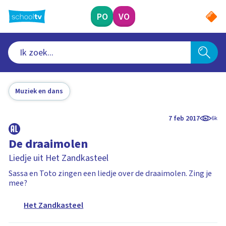
Ga
naar
PO
VO
hoofdinhoud
Muziek en dans
7 feb 2017
6k
De draaimolen
Liedje uit Het Zandkasteel
Sassa en Toto zingen een liedje over de draaimolen. Zing je
mee?
Het Zandkasteel