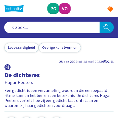
Ga
naar
PO
VO
hoofdinhoud
Leesvaardigheid
Overige kunstvormen
25 apr 2004
tot 18 mei 2033
2.9k
De dichteres
Hagar Peeters
Een gedicht is een verzameling woorden die een bepaald
ritme kunnen hebben en een betekenis. De dichteres Hagar
Peeters vertelt hoe zij een gedicht laat ontstaan en
waarom zij haar gedichten voordraagt.