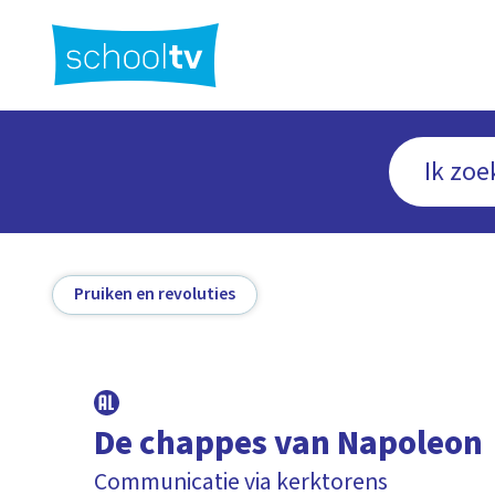
Ga
naar
hoofdinhoud
Pruiken en revoluties
De chappes van Napoleon
Communicatie via kerktorens