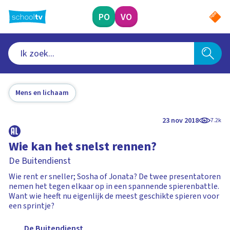
Ga
naar
PO
VO
hoofdinhoud
Mens en lichaam
23 nov 2018
7.2k
Wie kan het snelst rennen?
De Buitendienst
Wie rent er sneller; Sosha of Jonata? De twee presentatoren
nemen het tegen elkaar op in een spannende spierenbattle.
Want wie heeft nu eigenlijk de meest geschikte spieren voor
een sprintje?
De Buitendienst