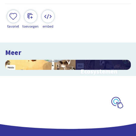
favoriet
toevoegen
embed
Meer
Ecosystemen
Interactieve
schoolplaat over de
Veluwe
Schoolplaat