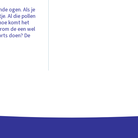
nde ogen. Als je
je. Al die pollen
 hoe komt het
arom de een wel
orts doen? De