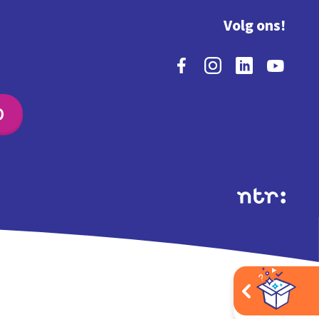
Volg ons!
O
Extra's