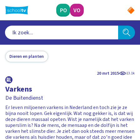
Ga
naar
PO
VO
hoofdinhoud
Dieren en planten
20 mrt 2015
13.1k
Varkens
De Buitendienst
Er leven miljoenen varkens in Nederland en toch zie je ze
bijna nooit lopen. Gek eigenlijk. Wat nog gekker is, is dat wij
deze dieren massaal opeten. Wist je namelijk dat het varken
superslim is? Na de mens, de mensaap en de dolfijn is het
varken het slimste dier. Je ziet dan ook steeds meer mensen
die varkens als huisdier houden, maar of dat zo’n goed idee