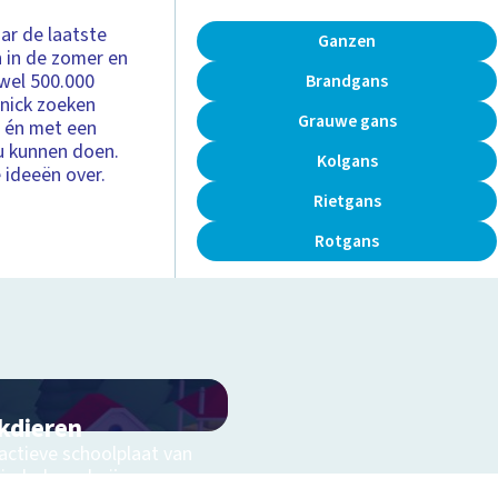
ar de laatste
Ganzen
n in de zomer en
 wel 500.000
Brandgans
nnick zoeken
Grauwe gans
 én met een
ou kunnen doen.
Kolgans
 ideeën over.
Rietgans
Rotgans
kdieren
ractieve schoolplaat van
kinderboerderij