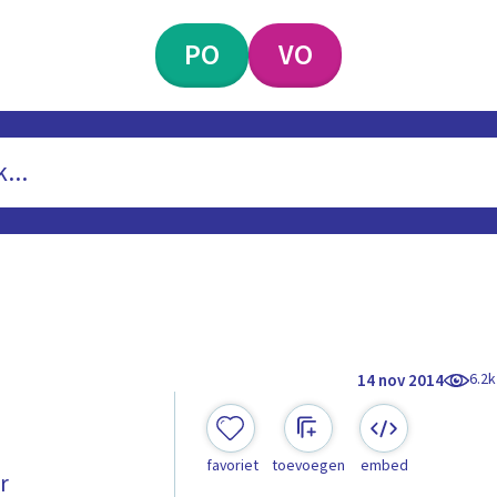
PO
VO
6.2k
14 nov 2014
favoriet
toevoegen
embed
r