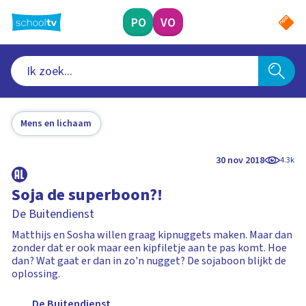
Ga
naar
PO
VO
hoofdinhoud
Mens en lichaam
30 nov 2018
4.3k
Soja de superboon?!
De Buitendienst
Matthijs en Sosha willen graag kipnuggets maken. Maar dan
zonder dat er ook maar een kipfiletje aan te pas komt. Hoe
dan? Wat gaat er dan in zo'n nugget? De sojaboon blijkt de
oplossing.
De Buitendienst