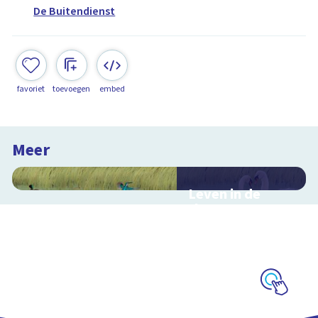
De Buitendienst
favoriet
toevoegen
embed
Meer
Leven in de
sloot
Interactieve
schoolplaat over het
slootleven
Schoolplaat