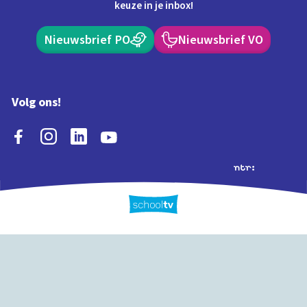
keuze in je inbox!
Nieuwsbrief PO
Nieuwsbrief VO
Volg ons!
Extra's
Schooltv biedt meer
Quiz
Schoolplaat
Tijd
dan video's! Ontdek
onze extra inhoud: