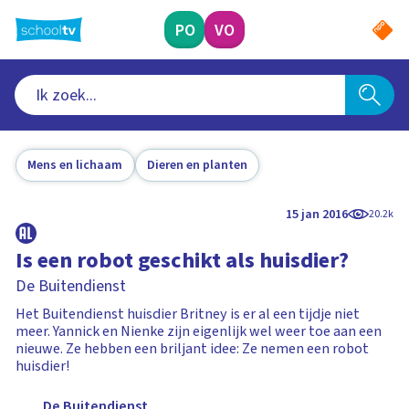
Ga
naar
PO
VO
hoofdinhoud
Mens en lichaam
Dieren en planten
15 jan 2016
20.2k
Is een robot geschikt als huisdier?
De Buitendienst
Het Buitendienst huisdier Britney is er al een tijdje niet
meer. Yannick en Nienke zijn eigenlijk wel weer toe aan een
nieuwe. Ze hebben een briljant idee: Ze nemen een robot
huisdier!
De Buitendienst