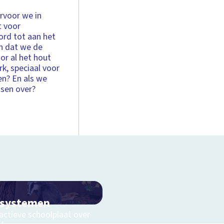
arvoor we in
t voor
ord tot aan het
en dat we de
or al het hout
k, speciaal voor
n? En als we
ssen over?
osystemen
actieve schoolplaat over