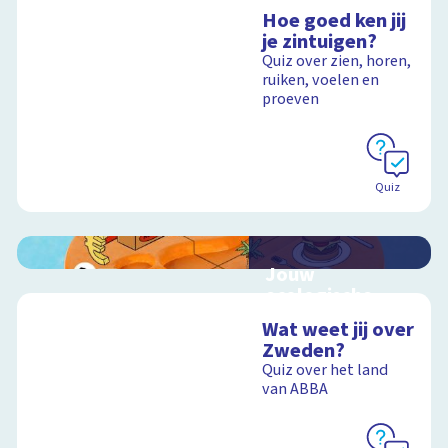
Hoe goed ken jij
je zintuigen?
Quiz over zien, horen,
ruiken, voelen en
proeven
Quiz
Jouw
ecologische
voetafdruk
Wat weet jij over
Ontdek hoe jouw
Zweden?
levensstijl invloed
Quiz over het land
heeft op de aarde
van ABBA