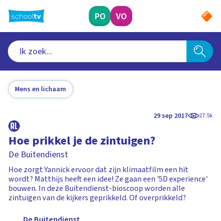
Ga
naar
PO
VO
hoofdinhoud
Mens en lichaam
29 sep 2017
27.5k
Hoe prikkel je de zintuigen?
De Buitendienst
Hoe zorgt Yannick ervoor dat zijn klimaatfilm een hit
wordt? Matthijs heeft een idee! Ze gaan een '5D experience'
bouwen. In deze Buitendienst-bioscoop worden alle
zintuigen van de kijkers geprikkeld. Of overprikkeld?
De Buitendienst