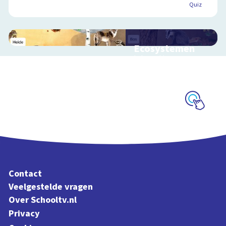
Quiz
Ecosystemen
Interactieve
schoolplaat over de
Veluwe
Schoolplaat
Contact
Veelgestelde vragen
Over Schooltv.nl
Privacy