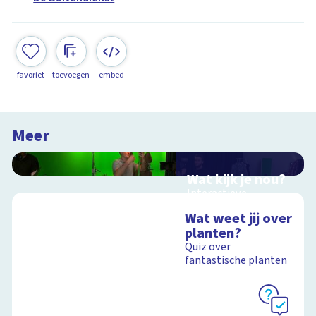
favoriet
toevoegen
embed
Meer
Wat kijk je nou?
Interactieve
schoolplaat over film
Wat weet jij over
en video
planten?
Quiz over
fantastische planten
Schoolplaat