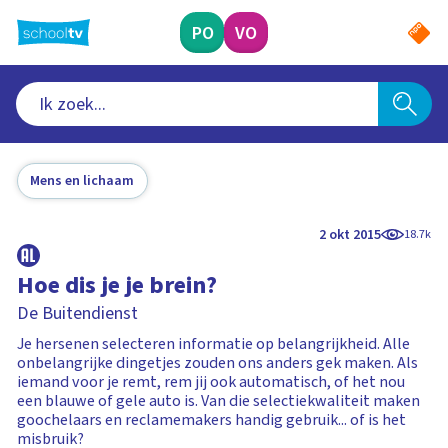
Ga
naar
PO
VO
hoofdinhoud
Mens en lichaam
2 okt 2015
18.7k
Hoe dis je je brein?
De Buitendienst
Je hersenen selecteren informatie op belangrijkheid. Alle
onbelangrijke dingetjes zouden ons anders gek maken. Als
iemand voor je remt, rem jij ook automatisch, of het nou
een blauwe of gele auto is. Van die selectiekwaliteit maken
goochelaars en reclamemakers handig gebruik... of is het
misbruik?