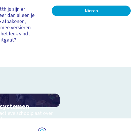
hijs zijn er
Nieren
eer dan alleen je
e afbakenen,
 mee versieren.
 het leuk vindt
uitgaat?
osystemen
actieve schoolplaat over
eluwe