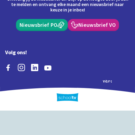
te melden en ontvang elke maand een nieuwsbrief naar
keuze in je inbox!
Nieuwsbrief PO
Nieuwsbrief VO
Volg ons!
Extra's
Schooltv biedt meer
Quiz
Schoolplaat
Tijd
dan video's! Ontdek