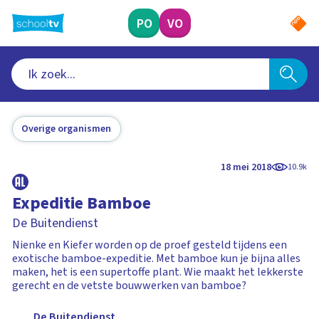
Ga
naar
PO
VO
hoofdinhoud
Overige organismen
18 mei 2018
10.9k
Expeditie Bamboe
De Buitendienst
Nienke en Kiefer worden op de proef gesteld tijdens een
exotische bamboe-expeditie. Met bamboe kun je bijna alles
maken, het is een supertoffe plant. Wie maakt het lekkerste
gerecht en de vetste bouwwerken van bamboe?
De Buitendienst