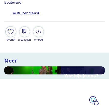
Boulevard.
De Buitendienst
favoriet
toevoegen
embed
Meer
Wat kijk je nou?
Interactieve
schoolplaat over film
en video
Schoolplaat