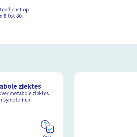
tendienst op
 8 tot 80.
abole ziektes
over metabole ziektes
un symptomen