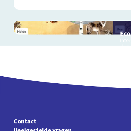
Ec
Inter
de V
Contact
Veelgestelde vragen