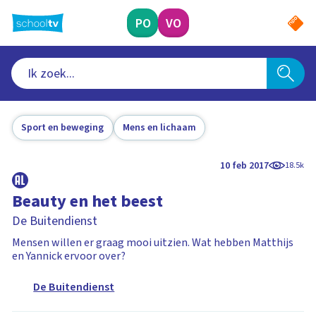
Ga
naar
PO
VO
hoofdinhoud
Sport en beweging
Mens en lichaam
10 feb 2017
18.5k
Beauty en het beest
De Buitendienst
Mensen willen er graag mooi uitzien. Wat hebben Matthijs
en Yannick ervoor over?
De Buitendienst