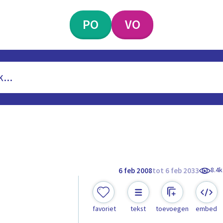
PO
VO
8.4k
6 feb 2008
tot 6 feb 2033
favoriet
tekst
toevoegen
embed