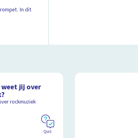
trompet. In dit
weet jij over
k?
over rockmuziek
Quiz