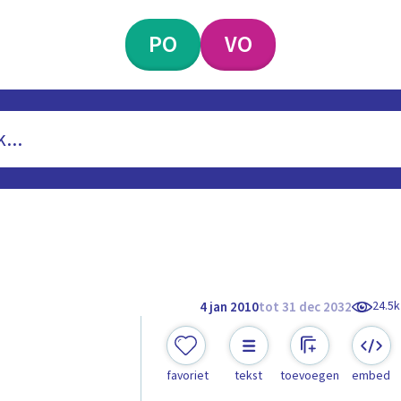
PO
VO
24.5k
4 jan 2010
tot 31 dec 2032
favoriet
tekst
toevoegen
embed