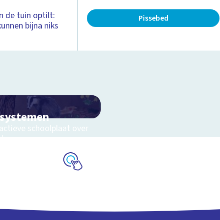
n de tuin optilt:
Pissebed
unnen bijna niks
osystemen
actieve schoolplaat over
eluwe
Schoolplaat