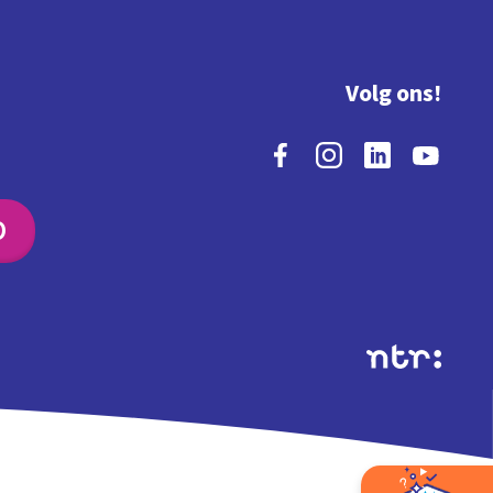
Volg ons!
O
Extra's