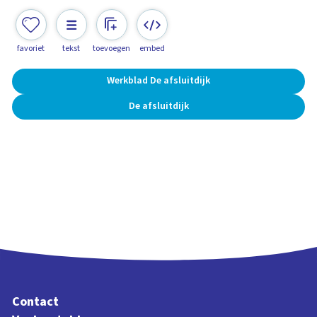
favoriet
tekst
toevoegen
embed
Werkblad De afsluitdijk
De afsluitdijk
Contact