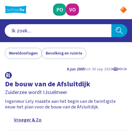
Ga
naar
PO
VO
hoofdinhoud
Wereldoorlogen
Bevolking en ruimte
6 jun 2005
tot 30 sep 2033
69.2k
De bouw van de Afsluitdijk
Zuiderzee wordt IJsselmeer
Ingenieur Lely maakte aan het begin van de twintigste
eeuw het plan voor de bouw van de Afsluitdijk.
Vroeger & Zo