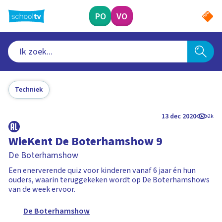
Ga
naar
PO
VO
hoofdinhoud
Techniek
13 dec 2020
2k
WieKent De Boterhamshow 9
De Boterhamshow
Een enerverende quiz voor kinderen vanaf 6 jaar én hun
ouders, waarin teruggekeken wordt op De Boterhamshows
van de week ervoor.
De Boterhamshow