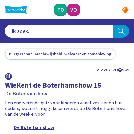
Ga
naar
PO
VO
hoofdinhoud
Burgerschap, mediawijsheid, welvaart en samenleving
29 okt 2021
949
WieKent de Boterhamshow 15
De Boterhamshow
Een enerverende quiz voor kinderen vanaf zes jaar én hun
ouders, waarin teruggekeken wordt op De Boterhamshows
van de week ervoor.
De Boterhamshow