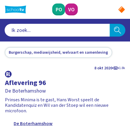
Ga
naar
PO
VO
hoofdinhoud
Burgerschap, mediawijsheid, welvaart en samenleving
8 okt 2020
1.8k
Aflevering 96
De Boterhamshow
Prinses Minima is te gast, Hans Worst speelt de
Kandidatenquiz en Wil van der Stoep wil een nieuwe
microfoon.
De Boterhamshow