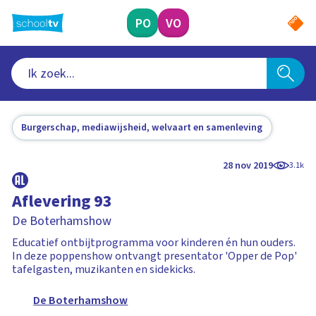
Ga
naar
PO
VO
hoofdinhoud
Burgerschap, mediawijsheid, welvaart en samenleving
28 nov 2019
3.1k
Aflevering 93
De Boterhamshow
Educatief ontbijtprogramma voor kinderen én hun ouders.
In deze poppenshow ontvangt presentator 'Opper de Pop'
tafelgasten, muzikanten en sidekicks.
De Boterhamshow