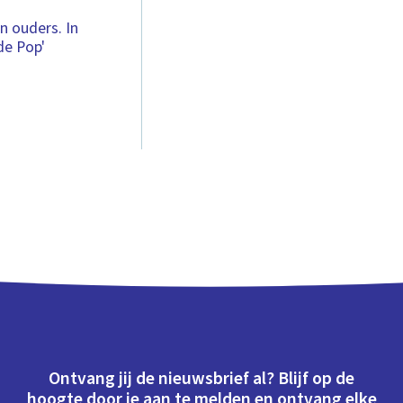
n ouders. In
de Pop'
Ontvang jij de nieuwsbrief al? Blijf op de
hoogte door je aan te melden en ontvang elke