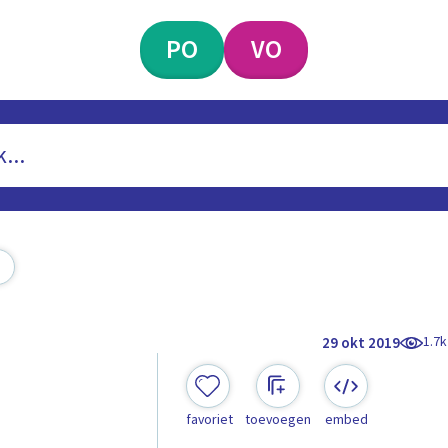
PO
VO
1.7k
29 okt 2019
favoriet
toevoegen
embed