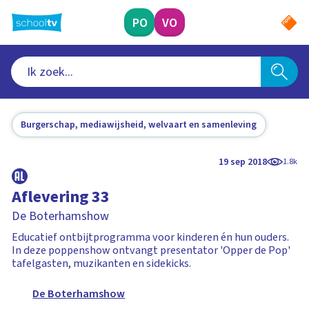
Ga
naar
PO
VO
hoofdinhoud
Burgerschap, mediawijsheid, welvaart en samenleving
19 sep 2018
1.8k
Aflevering 33
De Boterhamshow
Educatief ontbijtprogramma voor kinderen én hun ouders.
In deze poppenshow ontvangt presentator 'Opper de Pop'
tafelgasten, muzikanten en sidekicks.
De Boterhamshow