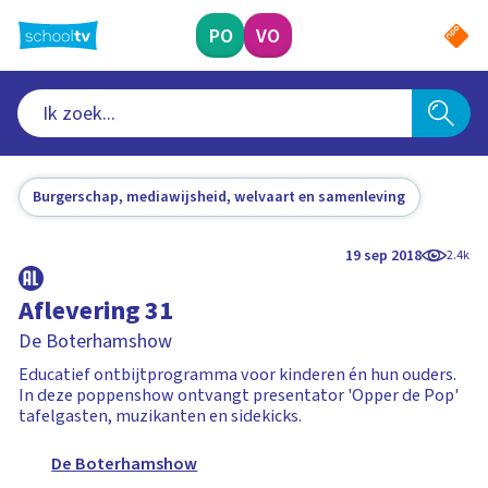
Ga
naar
PO
VO
hoofdinhoud
Burgerschap, mediawijsheid, welvaart en samenleving
19 sep 2018
2.4k
Aflevering 31
De Boterhamshow
Educatief ontbijtprogramma voor kinderen én hun ouders.
In deze poppenshow ontvangt presentator 'Opper de Pop'
tafelgasten, muzikanten en sidekicks.
De Boterhamshow