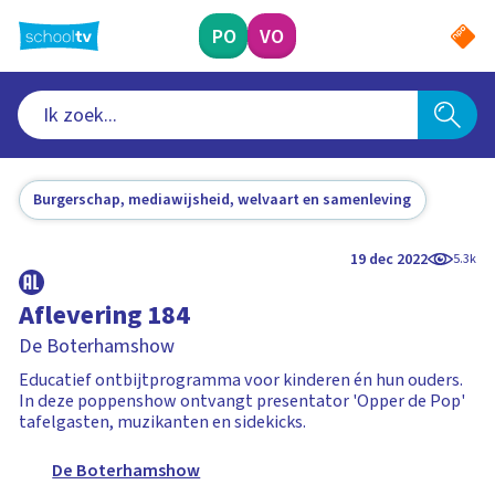
Ga
naar
PO
VO
hoofdinhoud
Burgerschap, mediawijsheid, welvaart en samenleving
19 dec 2022
5.3k
Aflevering 184
De Boterhamshow
Educatief ontbijtprogramma voor kinderen én hun ouders.
In deze poppenshow ontvangt presentator 'Opper de Pop'
tafelgasten, muzikanten en sidekicks.
De Boterhamshow