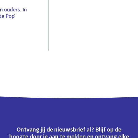
n ouders. In
de Pop'
Ontvang jij de nieuwsbrief al? Blijf op de
hoogte door je aan te melden en ontvang elke