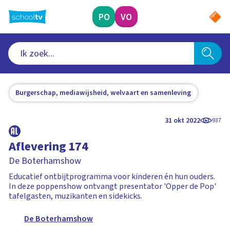
Ga
naar
PO
VO
hoofdinhoud
Burgerschap, mediawijsheid, welvaart en samenleving
31 okt 2022
937
Aflevering 174
De Boterhamshow
Educatief ontbijtprogramma voor kinderen én hun ouders.
In deze poppenshow ontvangt presentator 'Opper de Pop'
tafelgasten, muzikanten en sidekicks.
De Boterhamshow