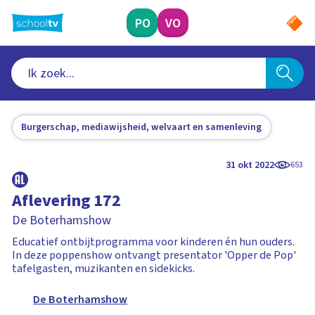
Ga
naar
PO
VO
hoofdinhoud
Burgerschap, mediawijsheid, welvaart en samenleving
31 okt 2022
653
Aflevering 172
De Boterhamshow
Educatief ontbijtprogramma voor kinderen én hun ouders.
In deze poppenshow ontvangt presentator 'Opper de Pop'
tafelgasten, muzikanten en sidekicks.
De Boterhamshow