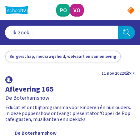
Ga
naar
PO
VO
hoofdinhoud
Burgerschap, mediawijsheid, welvaart en samenleving
11 nov 2022
1k
Aflevering 165
De Boterhamshow
Educatief ontbijtprogramma voor kinderen én hun ouders.
In deze poppenshow ontvangt presentator 'Opper de Pop'
tafelgasten, muzikanten en sidekicks.
De Boterhamshow