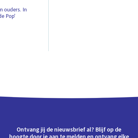
n ouders. In
de Pop'
Ontvang jij de nieuwsbrief al? Blijf op de
hoogte door je aan te melden en ontvang elke