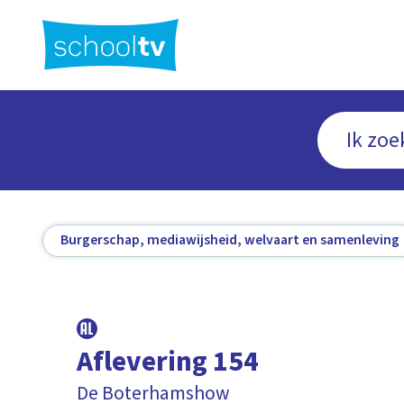
Ga
naar
hoofdinhoud
Burgerschap, mediawijsheid, welvaart en samenleving
Aflevering 154
De Boterhamshow