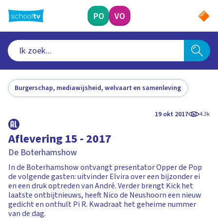
Ga
naar
PO
VO
hoofdinhoud
Burgerschap, mediawijsheid, welvaart en samenleving
19 okt 2017
4.3k
Aflevering 15 - 2017
De Boterhamshow
In de Boterhamshow ontvangt presentator Opper de Pop
de volgende gasten: uitvinder Elvira over een bijzonder ei
en een druk optreden van André. Verder brengt Kick het
laatste ontbijtnieuws, heeft Nico de Neushoorn een nieuw
gedicht en onthult Pi R. Kwadraat het geheime nummer
van de dag.