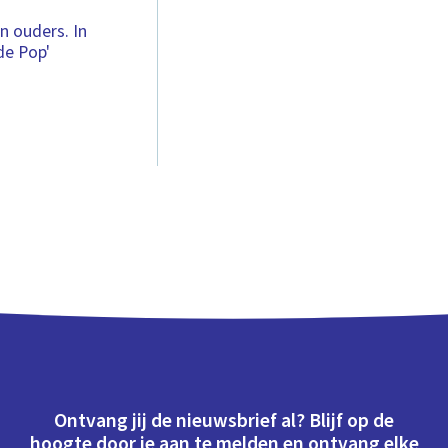
n ouders. In
de Pop'
Ontvang jij de nieuwsbrief al? Blijf op de
hoogte door je aan te melden en ontvang elke