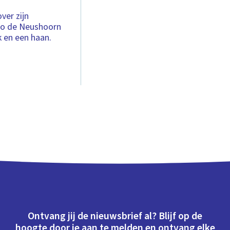
ver zijn
Nico de Neushoorn
k en een haan.
Ontvang jij de nieuwsbrief al? Blijf op de
hoogte door je aan te melden en ontvang elke