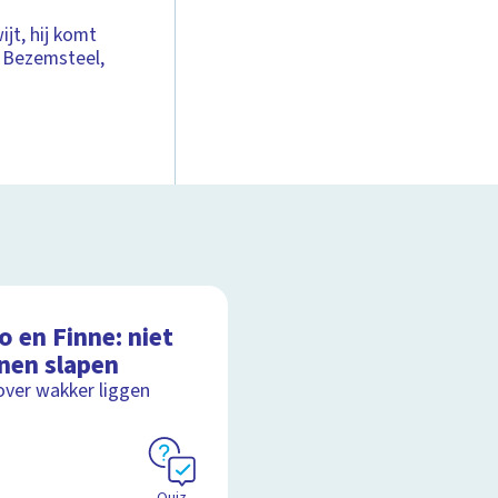
jt, hij komt
a Bezemsteel,
 en Finne: niet
nen slapen
over wakker liggen