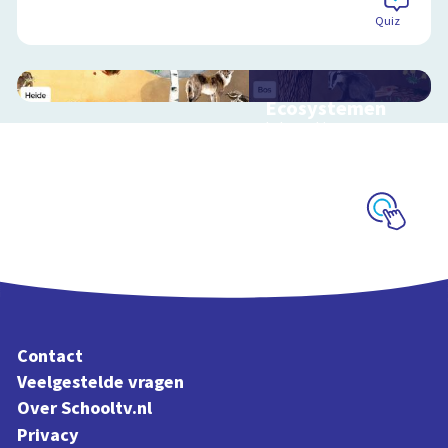
Quiz
Ecosystemen
Interactieve
schoolplaat over de
Veluwe
Schoolplaat
Contact
Veelgestelde vragen
Over Schooltv.nl
Privacy