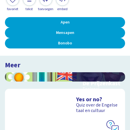
favoriet
tekst
toevoegen
embed
Apen
Mensapen
Bonobo
Meer
De Prijzenkast
Taalspel
Yes or no?
Quiz over de Engelse
taal en cultuur
Schoolplaat