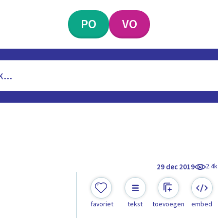
PO
VO
2.4k
29 dec 2019
favoriet
tekst
toevoegen
embed