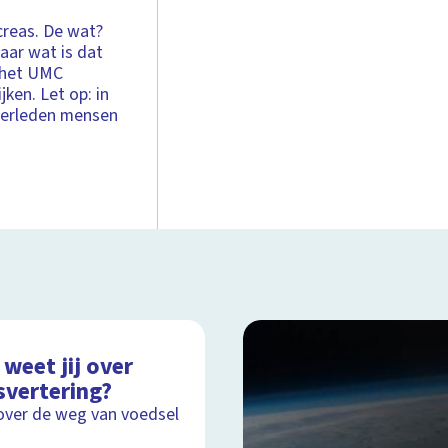
creas. De wat?
aar wat is dat
n het UMC
ken. Let op: in
overleden mensen
weet jij over
svertering?
over de weg van voedsel