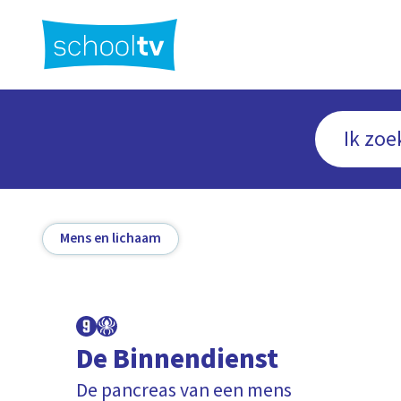
Ga
naar
hoofdinhoud
Mens en lichaam
De Binnendienst
De pancreas van een mens