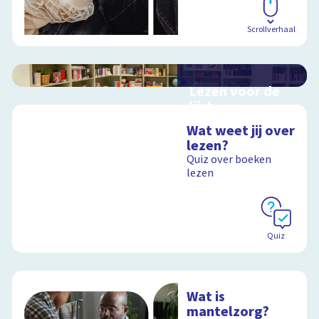
Scrollverhaal
Lezen voor de
lijst
Hulp bij het
Wat weet jij over
uitzoeken van een
lezen?
boek voor de leeslijst
Quiz over boeken
lezen
Schoolplaat
Quiz
Wat is
mantelzorg?