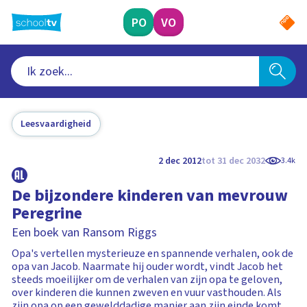
Ga
naar
PO
VO
hoofdinhoud
Leesvaardigheid
2 dec 2012
tot 31 dec 2032
3.4k
De bijzondere kinderen van mevrouw
Peregrine
Een boek van Ransom Riggs
Opa's vertellen mysterieuze en spannende verhalen, ook de
opa van Jacob. Naarmate hij ouder wordt, vindt Jacob het
steeds moeilijker om de verhalen van zijn opa te geloven,
over kinderen die kunnen zweven en vuur vasthouden. Als
zijn opa op een gewelddadige manier aan zijn einde komt,