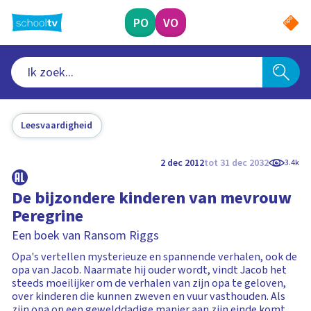
Ga
naar
PO
VO
hoofdinhoud
Leesvaardigheid
2 dec 2012
tot 31 dec 2032
3.4k
De bijzondere kinderen van mevrouw
Peregrine
Een boek van Ransom Riggs
Opa's vertellen mysterieuze en spannende verhalen, ook de
opa van Jacob. Naarmate hij ouder wordt, vindt Jacob het
steeds moeilijker om de verhalen van zijn opa te geloven,
over kinderen die kunnen zweven en vuur vasthouden. Als
zijn opa op een gewelddadige manier aan zijn einde komt,