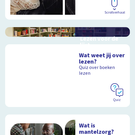
Scrollverhaal
Lezen voor de
lijst
Hulp bij het
Wat weet jij over
uitzoeken van een
lezen?
boek voor de leeslijst
Quiz over boeken
lezen
Schoolplaat
Quiz
Wat is
mantelzorg?