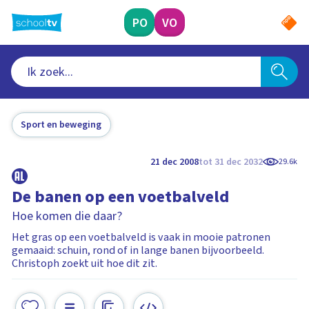
Ga
naar
PO
VO
hoofdinhoud
Sport en beweging
21 dec 2008
tot 31 dec 2032
29.6k
De banen op een voetbalveld
Hoe komen die daar?
Het gras op een voetbalveld is vaak in mooie patronen
gemaaid: schuin, rond of in lange banen bijvoorbeeld.
Christoph zoekt uit hoe dit zit.