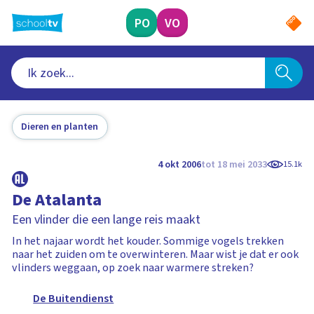
Ga
naar
PO
VO
hoofdinhoud
Dieren en planten
4 okt 2006
tot 18 mei 2033
15.1k
De Atalanta
Een vlinder die een lange reis maakt
In het najaar wordt het kouder. Sommige vogels trekken
naar het zuiden om te overwinteren. Maar wist je dat er ook
vlinders weggaan, op zoek naar warmere streken?
De Buitendienst